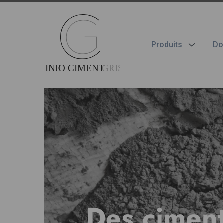
Aller
au
contenu
principal
Produits
Do
Des ciment